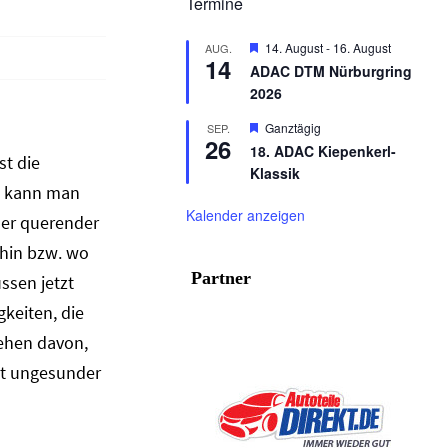
Termine
Hervorgehoben
14. August
-
16. August
AUG.
14
ADAC DTM Nürburgring
2026
Hervorgehoben
Ganztägig
SEP.
26
18. ADAC Kiepenkerl-
st die
Klassik
n, kann man
Kalender anzeigen
ner querender
 hin bzw. wo
Partner
ssen jetzt
keiten, die
sehen davon,
ht ungesunder