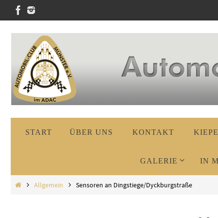
Zum
Inhalt
springen
Zum
START
ÜBER UNS
KONTAKT
KIEP
Inhalt
springen
GALERIE
IN 
Start
Allgemein
Sensoren an Dingstiege/Dyckburgstraße