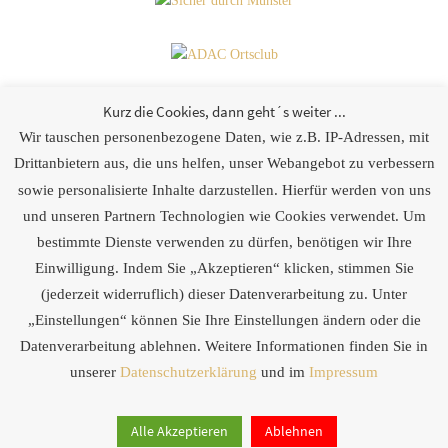
Kurz die Cookies, dann geht´s weiter ...
Wir tauschen personenbezogene Daten, wie z.B. IP-Adressen, mit
Partner
Drittanbietern aus, die uns helfen, unser Webangebot zu verbessern
sowie personalisierte Inhalte darzustellen. Hierfür werden von uns
[logoshowcase cat_id=“28″]
und unseren Partnern Technologien wie Cookies verwendet. Um
bestimmte Dienste verwenden zu dürfen, benötigen wir Ihre
Einwilligung. Indem Sie „Akzeptieren“ klicken, stimmen Sie
weitere Links
(jederzeit widerruflich) dieser Datenverarbeitung zu. Unter
„Einstellungen“ können Sie Ihre Einstellungen ändern oder die
[logoshowcase cat_id=“4″]
Datenverarbeitung ablehnen. Weitere Informationen finden Sie in
unserer
Datenschutzerklärung
und im
Impressum
Alle Akzeptieren
Ablehnen
Präsentiert von
Nirvana
&
WordPress.