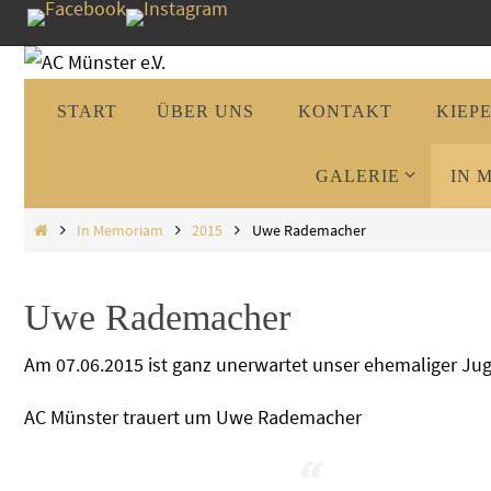
Zum
Inhalt
springen
Zum
START
ÜBER UNS
KONTAKT
KIEP
Inhalt
springen
GALERIE
IN 
Start
In Memoriam
2015
Uwe Rademacher
Uwe Rademacher
Am 07.06.2015 ist ganz unerwartet unser ehemaliger Ju
AC Münster trauert um Uwe Rademacher