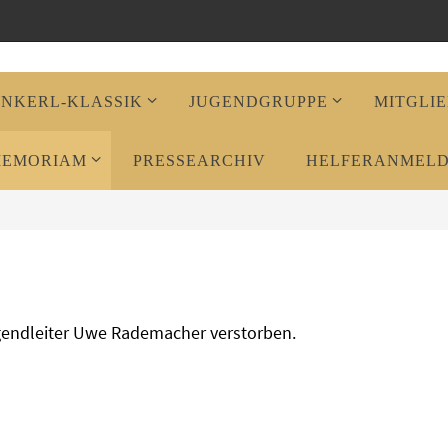
ENKERL-KLASSIK
JUGENDGRUPPE
MITGLIE
MEMORIAM
PRESSEARCHIV
HELFERANMEL
gendleiter Uwe Rademacher verstorben.