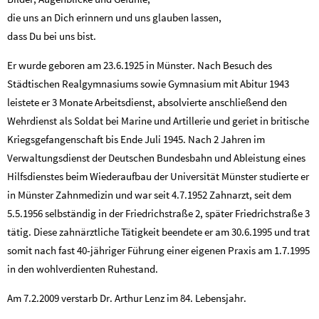
die uns an Dich erinnern und uns glauben lassen,
dass Du bei uns bist.
Er wurde geboren am 23.6.1925 in Münster. Nach Besuch des
Städtischen Realgymnasiums sowie Gymnasium mit Abitur 1943
leistete er 3 Monate Arbeitsdienst, absolvierte anschließend den
Wehrdienst als Soldat bei Marine und Artillerie und geriet in britische
Kriegsgefangenschaft bis Ende Juli 1945. Nach 2 Jahren im
Verwaltungsdienst der Deutschen Bundesbahn und Ableistung eines
Hilfsdienstes beim Wiederaufbau der Universität Münster studierte er
in Münster Zahnmedizin und war seit 4.7.1952 Zahnarzt, seit dem
5.5.1956 selbständig in der Friedrichstraße 2, später Friedrichstraße 3
tätig. Diese zahnärztliche Tätigkeit beendete er am 30.6.1995 und trat
somit nach fast 40-jähriger Führung einer eigenen Praxis am 1.7.1995
in den wohlverdienten Ruhestand.
Am 7.2.2009 verstarb Dr. Arthur Lenz im 84. Lebensjahr.