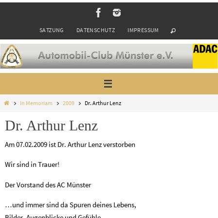
Zum
Inhalt
SATZUNG
DATENSCHUTZ
IMPRESSUM
springen
Start
In Memoriam
2009
Dr. Arthur Lenz
Dr. Arthur Lenz
Am 07.02.2009 ist Dr. Arthur Lenz verstorben
Wir sind in Trauer!
Der Vorstand des AC Münster
…und immer sind da Spuren deines Lebens,
Bilder, Augenblicke und Gefühle,