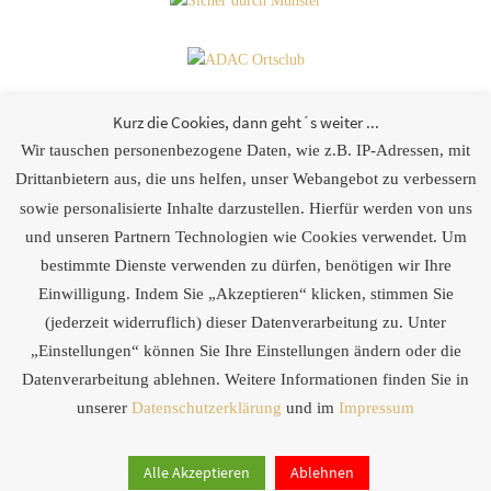
Kurz die Cookies, dann geht´s weiter ...
Wir tauschen personenbezogene Daten, wie z.B. IP-Adressen, mit
Partner
Drittanbietern aus, die uns helfen, unser Webangebot zu verbessern
sowie personalisierte Inhalte darzustellen. Hierfür werden von uns
[logoshowcase cat_id=“28″]
und unseren Partnern Technologien wie Cookies verwendet. Um
bestimmte Dienste verwenden zu dürfen, benötigen wir Ihre
Einwilligung. Indem Sie „Akzeptieren“ klicken, stimmen Sie
weitere Links
(jederzeit widerruflich) dieser Datenverarbeitung zu. Unter
„Einstellungen“ können Sie Ihre Einstellungen ändern oder die
[logoshowcase cat_id=“4″]
Datenverarbeitung ablehnen. Weitere Informationen finden Sie in
unserer
Datenschutzerklärung
und im
Impressum
Alle Akzeptieren
Ablehnen
Präsentiert von
Nirvana
&
WordPress.