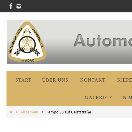
Zum
Inhalt
springen
Zum
START
ÜBER UNS
KONTAKT
KIEP
Inhalt
springen
GALERIE
IN 
Start
Allgemein
Tempo 30 auf Geiststraße