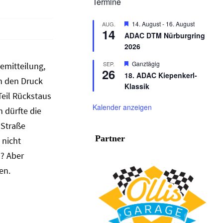
Termine
Hervorgehoben
14. August
-
16. August
AUG.
14
ADAC DTM Nürburgring
2026
Hervorgehoben
Ganztägig
SEP.
emitteilung,
26
18. ADAC Kiepenkerl-
ch den Druck
Klassik
Teil Rückstaus
Kalender anzeigen
 dürfte die
 Straße
Partner
 nicht
n? Aber
en.