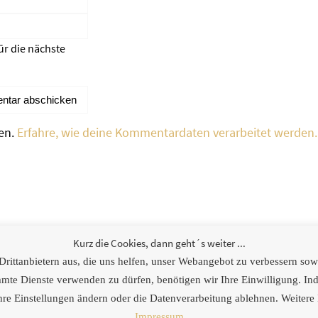
ür die nächste
en.
Erfahre, wie deine Kommentardaten verarbeitet werden.
weitere Links
Kurz die Cookies, dann geht´s weiter ...
ittanbietern aus, die uns helfen, unser Webangebot zu verbessern sowie
[logoshowcase cat_id=“4″]
e Dienste verwenden zu dürfen, benötigen wir Ihre Einwilligung. Inde
hre Einstellungen ändern oder die Datenverarbeitung ablehnen. Weitere 
Impressum