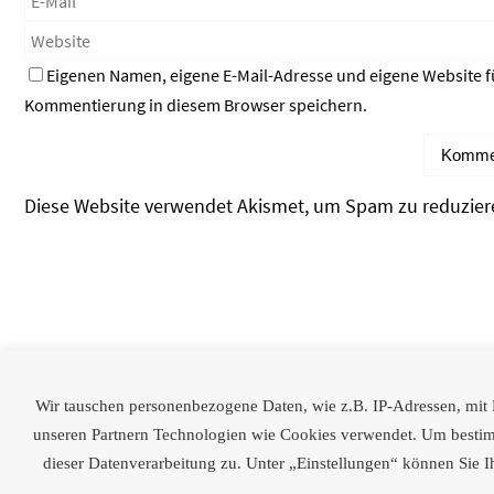
Eigenen Namen, eigene E-Mail-Adresse und eigene Website f
Kommentierung in diesem Browser speichern.
Diese Website verwendet Akismet, um Spam zu reduzier
Partner
Wir tauschen personenbezogene Daten, wie z.B. IP-Adressen, mit Dr
[logoshowcase cat_id=“28″]
unseren Partnern Technologien wie Cookies verwendet. Um bestimmt
dieser Datenverarbeitung zu. Unter „Einstellungen“ können Sie I