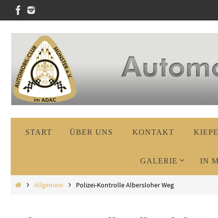
Zum
Inhalt
springen
Zum
START
ÜBER UNS
KONTAKT
KIEP
Inhalt
springen
GALERIE
IN 
Start
Allgemein
Polizei-Kontrolle Albersloher Weg