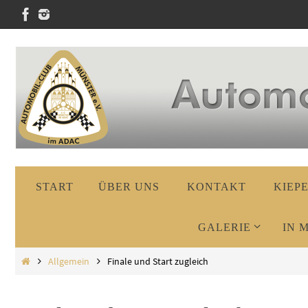
Zum
Inhalt
springen
Zum
START
ÜBER UNS
KONTAKT
KIEP
Inhalt
springen
GALERIE
IN 
Start
Allgemein
Finale und Start zugleich