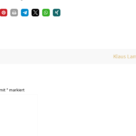
Klaus La
 mit
*
markiert