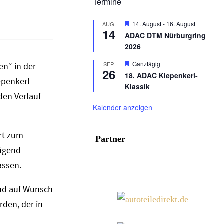
Termine
Hervorgehoben
14. August
-
16. August
AUG.
14
ADAC DTM Nürburgring
2026
Hervorgehoben
Ganztägig
SEP.
en“ in der
26
18. ADAC Kiepenkerl-
epenkerl
Klassik
den Verlauf
Kalender anzeigen
ert zum
Partner
nügend
assen.
und auf Wunsch
den, der in