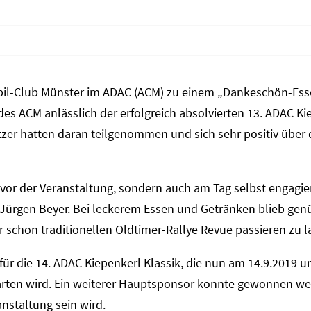
mobil-Club Münster im ADAC (ACM) zu einem „Dankeschön-Ess
des ACM anlässlich der erfolgreich absolvierten 13. ADAC Ki
tzer hatten daran teilgenommen und sich sehr positiv über 
r vor der Veranstaltung, sondern auch am Tag selbst engagi
M Jürgen Beyer. Bei leckerem Essen und Getränken blieb ge
r schon traditionellen Oldtimer-Rallye Revue passieren zu l
 für die 14. ADAC Kiepenkerl Klassik, die nun am 14.9.2019 
arten wird. Ein weiterer Hauptsponsor konnte gewonnen wer
anstaltung sein wird.