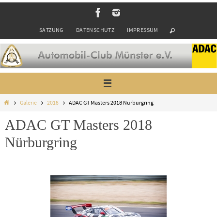
Zum
Inhalt
SATZUNG
DATENSCHUTZ
IMPRESSUM
springen
Start
Galerie
2018
ADAC GT Masters 2018 Nürburgring
ADAC GT Masters 2018
Nürburgring