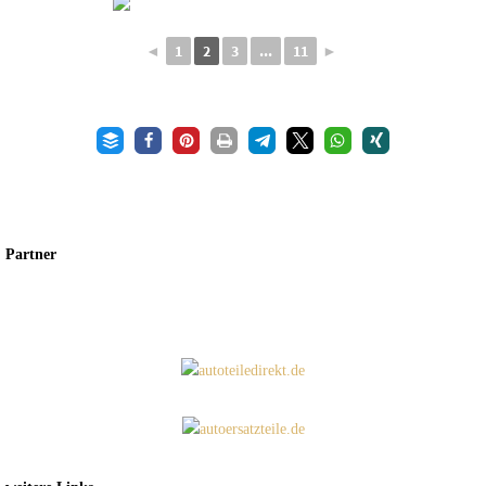
◄
1
2
3
...
11
►
Partner