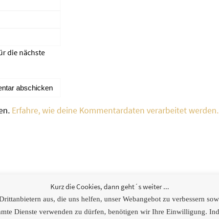
ür die nächste
en.
Erfahre, wie deine Kommentardaten verarbeitet werden.
weitere Links
Kurz die Cookies, dann geht´s weiter ...
ittanbietern aus, die uns helfen, unser Webangebot zu verbessern sowie
[logoshowcase cat_id=“4″]
e Dienste verwenden zu dürfen, benötigen wir Ihre Einwilligung. Inde