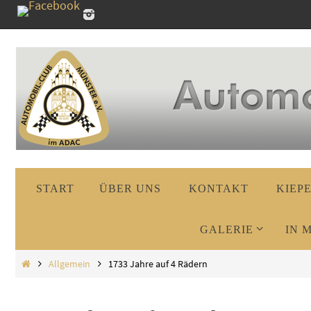
Zum
Inhalt
springen
Zum
START
ÜBER UNS
KONTAKT
KIEP
Inhalt
springen
GALERIE
IN 
Start
Allgemein
1733 Jahre auf 4 Rädern