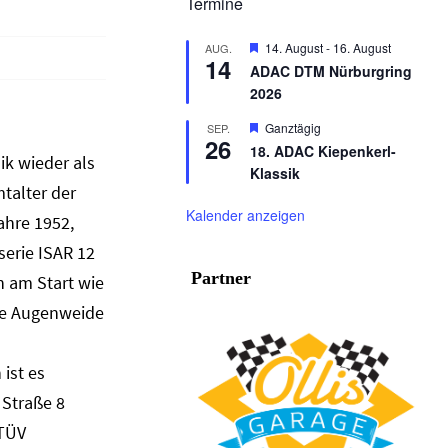
Termine
Hervorgehoben
14. August
-
16. August
AUG.
14
ADAC DTM Nürburgring
2026
Hervorgehoben
Ganztägig
SEP.
26
18. ADAC Kiepenkerl-
k wieder als
Klassik
talter der
Kalender anzeigen
ahre 1952,
serie ISAR 12
Partner
n am Start wie
ine Augenweide
ist es
 Straße 8
 TÜV